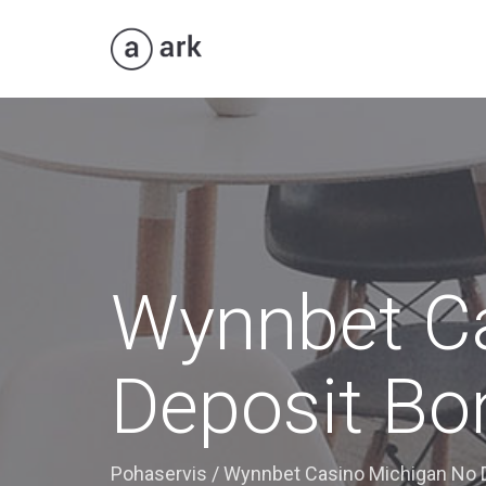
Wynnbet C
Deposit Bo
Pohaservis
/
Wynnbet Casino Michigan No D