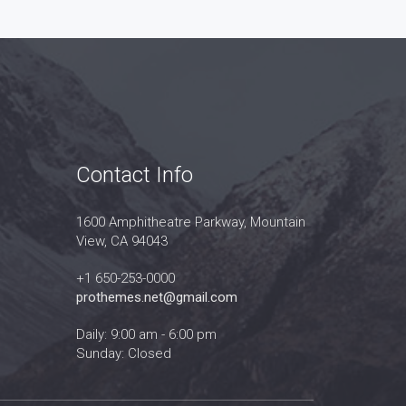
Contact Info
1600 Amphitheatre Parkway, Mountain
View, CA 94043
+1 650-253-0000
prothemes.net@gmail.com
Daily: 9:00 am - 6:00 pm
Sunday: Closed