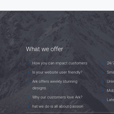
What we offer
How you can impact customers
24/
Is your website user friendly?
Smar
Ark offers weekly stunning
Unl
designs.
Mob
Why our customers love Ark?
Lat
hat we do is all about passion