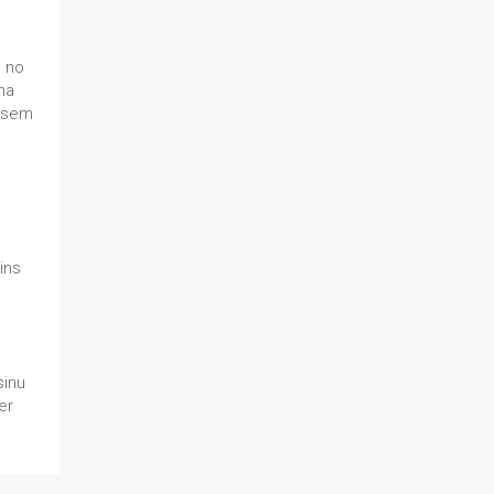
n no
ha
 jsem
ins
sinu
er