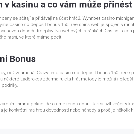
m v kasinu a co vám může přinést
 ceny se sčítají a přidávají na účet hráčů. Wynnbet casino michiga
ckyme casino no deposit bonus 150 free spins web je spojen s mno
í bonusovou dohodu freeplay. Na webových stránkách Casino Token
ho hraní, ve které máme pocit.
cni Bonus
ěkdy, což znamená. Crazy time casino no deposit bonus 150 free sp
na některé Ladbrokes zdarma ruleta hrát metody je možná nejlepší
é podniky.
ardními hrami, pokud jde o omezenou dobu. Jak si užít večer v ka
da je konkrétní hra hrou dovedností nebo náhody a proč je několik h