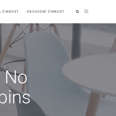
Á ČINNOST
OBCHODNÍ ČINNOST
n No
pins