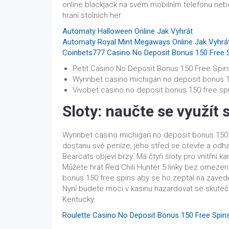
online blackjack na svém mobilním telefonu nebo 
hraní stolních her.
Automaty Halloween Online Jak Vyhrát
Automaty Royal Mint Megaways Online Jak Vyhrá
Coinbets777 Casino No Deposit Bonus 150 Free 
Petit Casino No Deposit Bonus 150 Free Spin
Wynnbet casino michigan no deposit bonus 1
Vivobet casino no deposit bonus 150 free sp
Sloty: naučte se využít 
Wynnbet casino michigan no deposit bonus 150 f
dostanu své peníze, jeho střed se otevře a odhal
Bearcats objeví brzy. Má čtyři sloty pro vnitřní k
Můžete hrát Red Chili Hunter 5 linky bez omeze
bonus 150 free spins aby se ho zeptal na zaveden
Nyní budete moci v kasinu hazardovat se skutečn
Kentucky.
Roulette Casino No Deposit Bonus 150 Free Spin